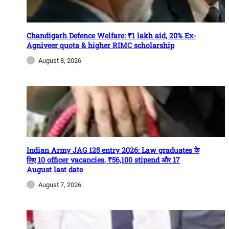
Chandigarh Defence Welfare: ₹1 lakh aid, 20% Ex-
Agniveer quota & higher RIMC scholarship
August 8, 2026
Indian Army JAG 125 entry 2026: Law graduates के
लिए 10 officer vacancies, ₹56,100 stipend और 17
August last date
August 7, 2026