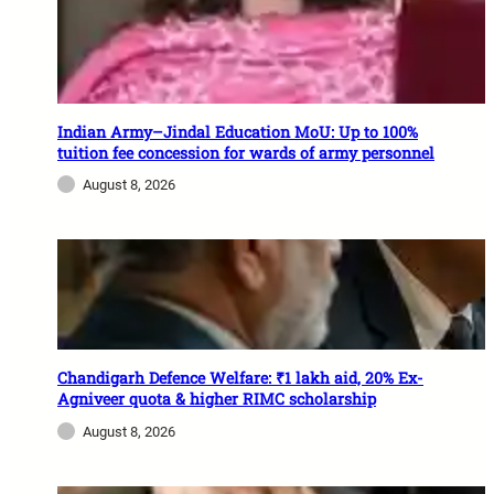
Indian Army–Jindal Education MoU: Up to 100%
tuition fee concession for wards of army personnel
August 8, 2026
Chandigarh Defence Welfare: ₹1 lakh aid, 20% Ex-
Agniveer quota & higher RIMC scholarship
August 8, 2026