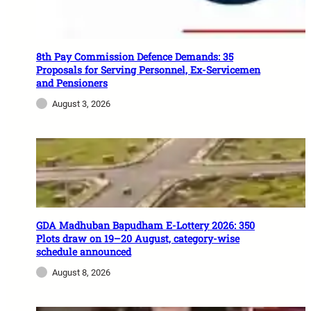
8th Pay Commission Defence Demands: 35
Proposals for Serving Personnel, Ex-Servicemen
and Pensioners
August 3, 2026
GDA Madhuban Bapudham E-Lottery 2026: 350
Plots draw on 19–20 August, category-wise
schedule announced
August 8, 2026