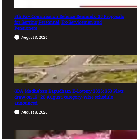
8th Pay Commission Defence Demands: 35 Proposals
for Serving Personnel, Ex-Servicemen and
Pensioners
August 3, 2026
GDA Madhuban Bapudham E-Lottery 2026: 350 Plots
draw on 19–20 August, category-wise schedule
announced
August 8, 2026