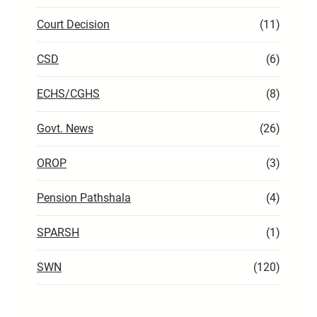
Court Decision
(11)
CSD
(6)
ECHS/CGHS
(8)
Govt. News
(26)
OROP
(3)
Pension Pathshala
(4)
SPARSH
(1)
SWN
(120)