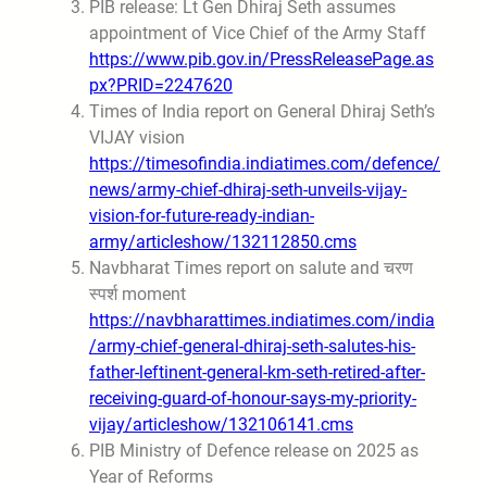
PIB release: Lt Gen Dhiraj Seth assumes
appointment of Vice Chief of the Army Staff
https://www.pib.gov.in/PressReleasePage.as
px?PRID=2247620
Times of India report on General Dhiraj Seth’s
VIJAY vision
https://timesofindia.indiatimes.com/defence/
news/army-chief-dhiraj-seth-unveils-vijay-
vision-for-future-ready-indian-
army/articleshow/132112850.cms
Navbharat Times report on salute and चरण
स्पर्श moment
https://navbharattimes.indiatimes.com/india
/army-chief-general-dhiraj-seth-salutes-his-
father-leftinent-general-km-seth-retired-after-
receiving-guard-of-honour-says-my-priority-
vijay/articleshow/132106141.cms
PIB Ministry of Defence release on 2025 as
Year of Reforms